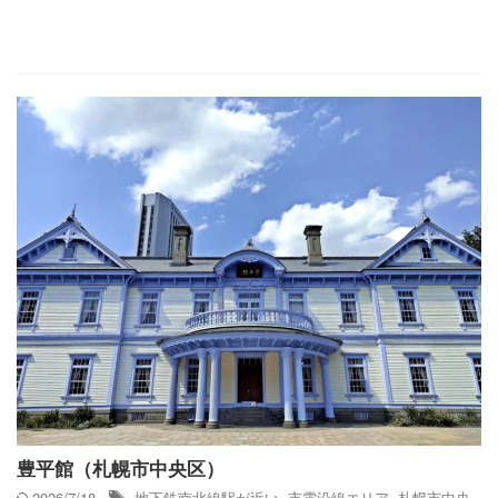
豊平館（札幌市中央区）
2026/7/18
地下鉄南北線駅が近い
,
市電沿線エリア
,
札幌市中央