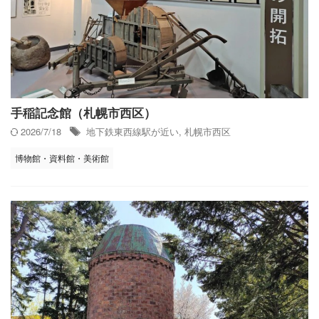
手稲記念館（札幌市西区）
2026/7/18
地下鉄東西線駅が近い
,
札幌市西区
博物館・資料館・美術館