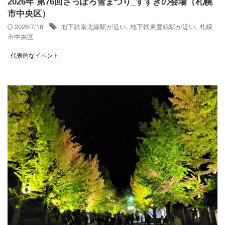
2026年 第76回さっぽろ雪まつり_すすきの会場（札幌
市中央区）
2026/7/18
地下鉄南北線駅が近い
,
地下鉄東豊線駅が近い
,
札幌
市中央区
代表的なイベント