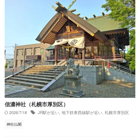
信濃神社（札幌市厚別区）
2026/7/18
JR駅が近い
,
地下鉄東西線駅が近い
,
札幌市厚別区
神社仏閣