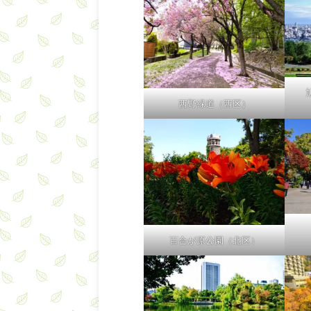
西野緑道（西区）
百合が原公園（北区）