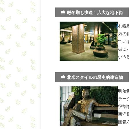
厳冬期も快適！広大な地下街
札幌
気の
てい
街にイ
いう
北米スタイルの歴史的建造物
明治
ラー
役割
西洋
囲気