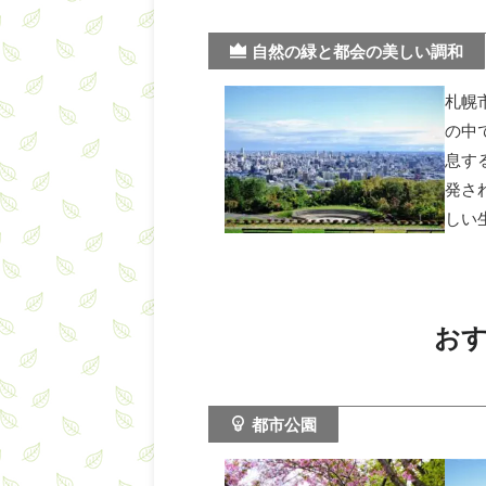
自然の緑と都会の美しい調和
札幌
の中
息す
発さ
しい
お
都市公園