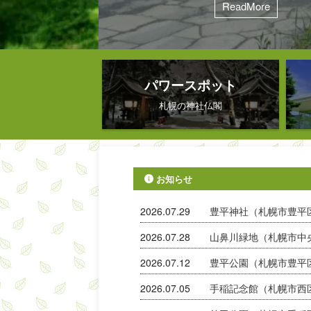
稿してきたが、ブログ開設３年目での
ReadMore
ReadMore
ReadMore
ReadMore
ReadMore
ReadMore
ReadMore
ReadMore
ReadMore
ReadMore
豊平川の渡し守を務めた志村鉄一で、安政4
た。しかし上山鼻神社へ何度か参拝す
移転し、跡地が豊平公園に転用された
内に足を踏み入れると、すぐに解けは
へ：歴史の痕跡が残る地区公園 約3.8h
神、境内の見どころをご紹介します。 
建 竣工直後の豊平館、前庭は造園前（
-sakura-namiki/ 【関連記事 ...
ては手稲区の探訪も初である。手稲区
る。 なお今回はスケジュールの都合上
年のこととされています。その後、明治 .
鼻川緑地は意外に大きく、貴重な生物
試験場から多くの樹木を引き継いだ。市内に
謎の答え：手稲記念館が「西区」にある
する前田公園は、市内に点在する地区
ご由緒 手稲という土地の歴史 明治末頃
付属図書館蔵） 豊平館は1880（明治13）年
のスポットである前田森林公園や軽川
中で桜のスポットとして知られる前田
...
町と記 ...
し ...
...
手稲 ...
回る。ちなみに手稲前田地区の開祖は
万石 ...
パワースポット
札幌の神社仏閣
お知らせ
2026.07.29
豊平神社（札幌市豊平
2026.07.28
山鼻川緑地（札幌市中
2026.07.12
豊平公園（札幌市豊平
2026.07.05
手稲記念館（札幌市西