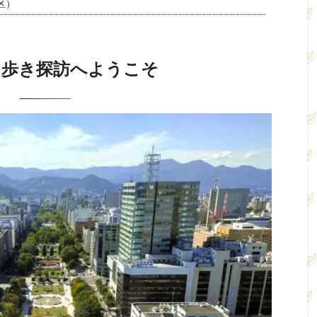
区）
ら歩き探訪へようこそ