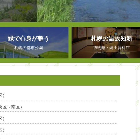
手稲探訪であ
(1857)
るうちに、山
が、その際に
じめます。
aの広さを有
手稲神社の
北海道大学
を代表する桜
、手稲区の
..
を観察できる
あ ...
理由 手稲
公園の一つと
の前田農場
 ...
公園、そして
地区を一挙に
なんと加賀百
緑で心身が整う
札幌の温故知新
札幌の都市公園
博物館・郷土資料館
区）
央区～南区）
区）
区）