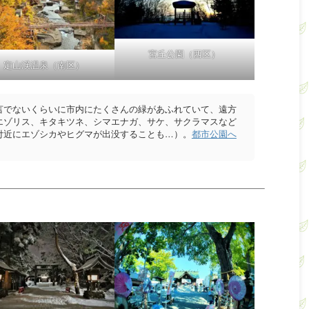
宮丘公園（西区）
定山渓温泉（南区）
言でないくらいに市内にたくさんの緑があふれていて、遠方
エゾリス、キタキツネ、シマエナガ、サケ、サクラマスなど
付近にエゾシカやヒグマが出没することも…）。
都市公園へ