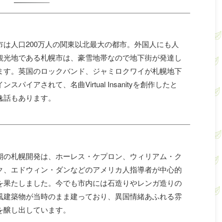
市は人口200万人の関東以北最大の都市。外国人にも人
観光地である札幌市は、豪雪地帯なので地下街が発達し
ます。英国のロックバンド、ジャミロクワイが札幌地下
ンスパイアされて、名曲Virtual Insanityを創作したと
逸話もあります。
期の札幌開発は、ホーレス・ケプロン、ウィリアム・ク
ク、エドウィン・ダンなどのアメリカ人指導者が中心的
を果たしました。今でも市内には石造りやレンガ造りの
風建築物が当時のまま建っており、異国情緒あふれる雰
を醸し出しています。