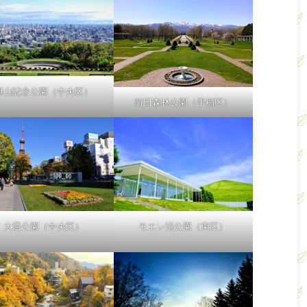
旭山記念公園（中央区）
前田森林公園（手稲区）
大通公園（中央区）
モエレ沼公園（東区）