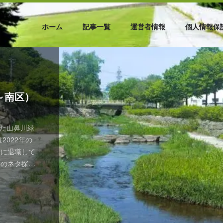
ホーム
記事一覧
運営者情報
個人情報保
～南区）
区）
（札幌市
稲区）
の中心部か
った山鼻川緑
身 豊平公
札幌市内の
手稲区の前
手稲区の中
0年の歩みと
ら歩き探
 手稲の桜
面へと少し進
2022年の
ル（札幌ド
になることが
狩市花畔を
かにたたず
む、白と群
正門前から
る前田公園
万石の末裔
豊かな一角が
緒に退職して
園の中では
岸に、屯田
公園は、一見
て石段を登る
は、明治時代
ら歩き探訪
メイロカリ
前田農場を
神社です。
」のネタ探し
公園と同様
設は名称と所
うですが、
々しさが増し
た歴史的建造
0月のブログ
ある、夫婦で
やく札幌で
や狛犬など、
リ店や上山鼻
ている都市緑
が「手稲記
前田農場の歴
この地へ入
ており、ホ
たいと思って
スープカレー
「札幌ぶら歩
静かに刻まれ
目にしてぶら
る点も共通し
町に建ってい
に刻まれた
す。厳しい自
がら、140
くの初訪問
イロカリィの
することにな
じまりと豊
時に撮影し
） 豊平公
らほど近い
して縄文時代
いと、150
した。 本
の人気記事
てみたいと思
中央区、西
北海道大学
ポケットパー
写真左）が前
やはり「西
たどりなが
こちに刻まれ
ご紹介しま
ら始まる。
初訪問とな
ンに記事を投
したのは、
放置してい
る羊ケ丘に
正体は、館
前田公園
歴史やご祭
ルとして創
28/shinkawa
訪」にとっ