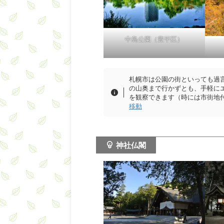
中島公園（豊平区）
札幌市は公園の街といっても過
の山奥まで行かずとも、手軽に
を観察できます（時には市街地
移動
神社仏閣