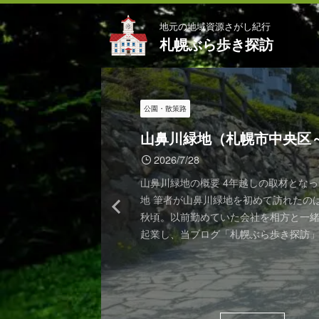
地元の地域資源さがし紀行
札幌ぶら歩き探訪
神社仏閣
公園・散策路
公園・散策路
博物館・資料館・美術館
公園・散策路
神社仏閣
博物館・資料館・美術館
公園・散策路
公園・散策路
札幌スープカリー
豊平神社（札幌市豊平区）
山鼻川緑地（札幌市中央区
豊平公園（札幌市豊平区）
手稲記念館（札幌市西区）
前田公園（札幌市手稲区）
手稲神社（札幌市手稲区）
豊平館（札幌市中央区）
前田森林公園（札幌市手稲
軽川桜づつみ・旧軽川緑地
アメイロカリィ（札幌市手
手稲区）
2026/7/29
2026/7/18
2026/7/18
2026/7/29
2026/7/18
2026/7/8
2026/7/8
2026/7/29
2026/7/28
2026/7/8
街の移ろいを見守る、豊平の鎮守 札幌
山鼻川緑地の概要 4年越しの取材とな
豊平公園の概要 かつての林業試験場が前
なぜ、手稲記念館は手稲区にないのか 
前田公園と地域に刻まれた記憶の継承 
手稲神社で歴史と祈りに触れる 札幌市
中島公園の白と群青の洋館―豊平館14
前田森林公園の前身は前田農場 札幌ぶ
「札幌ぶら歩き探訪」初の手稲区取材！
ら豊平橋を渡り、国道36号線を月寒方
地 筆者が山鼻川緑地を初めて訪れたのは
園は札幌市豊平区にある約7.2ヘクター
郷土資料館を調べていると、ひとつ気
田地区にある前田公園。 手稲本町と石
心部、JR手稲駅からほど近い一角に静
見どころ 中島公園の豊かな緑の中に佇
訪、祝！手稲区初取材 前田森林公園の
＆人気スープカレー店を探訪 近隣にあ
初の手稲区取材は桜の名所から 加賀百
むと、住宅街や商店の合間に、ふと緑
秋頃。以前勤めていた会社を相方と一
ーム1.3個分）の公園である。市内の公
あります。 平岸郷土資料館は豊平区平
結ぶ道道44号石狩手稲線に面したこの
む手稲神社。鳥居をくぐり社殿に向け
青色の洋館―豊平館（ほうへいかん）
手稲山を望む。橋の下は新川。 札幌ぶ
（ルーツは加賀百万石の前田家！） ア
が開基した手稲前田 前田家15代当主が
現れます。 それが今回ご紹介する豊平
起業し、当ブログ「札幌ぶら歩き探訪
大きい方ではないが、北区の百合が原
郷土資料館は北区屯田にと、多くの施
するとどこにでもある地域の公園のよ
ごとに、街の喧騒が遠のき、境内の清
に札幌初の洋式ホテルとして建てられ
初の手稲区取材を敢行した。2022年1
ィは札幌市手稲区の前田公園の近隣に
開設したのが前田地区のはじまり よう
境内には、明治の頃の面影を残す石碑
にスープカリーのアジャンタインドカ
に、多様な花卉や樹木などが展示され
在地の地名が一致しています。 ところ
「前田」という地名の由来ともなった
ていきます。 手稲神社は、明治初期に
物です。 国の重要文化財にも指定され
開設以来、前田森林公園の桜を見てみ
経営していると思しき小さなカレー＆
も桜が開花し始めた４月下旬、我々は
豊平という土地が歩んできた道のりが
神社を取材した際に、偶然この緑地を
化植物園で、園芸相談員が常駐してい
念館」だけは、手稲区ではなく西区西
史が、今も残る特別な場所です。 公園
植した人々の祈りから生まれた神社で
テル・公会堂・結婚式場と役割を変えな
いたが、念願叶って2026年春にようや
専門店である。筆者はかねてからアメ
き探訪」初となる手稲区の取材を敢行
ています。 豊平神社のご由緒 開拓のは
りと立ち寄ったのだ。 上の写真がその
ている。 （広報さっぽろ豊平版より転載
るのです。 地下鉄東西線・宮の沢駅か
地名の起源、今も残る歴史の遺構、そ
然環境の中で開拓に挑んだ先人たちの思
年以上にわたって市民に親しまれてきま
と相成った次第である。なお当サイト
SNS投稿を目にしており、いつか訪れ
った。我々の生活圏の事情でこれまで
平神社の創祀 明治10年前後の豊平橋（
たものだが、当時は都心にありがちな
園はもともと林業試験場北海道支場（
手稲記念館の側にある標識を見ても、
にまで遡る人々の痕跡―その重なりを
年を超える地域の歴史が、境内のあち
記事では、豊平館の歴史と見どころを
「新川さくら並木」はこの橋の左側か
っていたが、ようやく念願かなっての
区、北区、南区、豊平区の探訪をメイ
付属図書館蔵） 豊平地区に初めて定住
クの類だろうと誤解し、記事にもせず
身。同場は1974年に現在の所在地であ
区」と記されています。 この違和感の
ら、前田公園の様子をご紹介します。 
ています。 この記事では、手稲神社の
す。 豊平館の沿革 明治時代：洋風ホテ
https://sapporoburaaruki.info/2024/04/
る。 ちなみに我々の「札幌ぶら歩き探