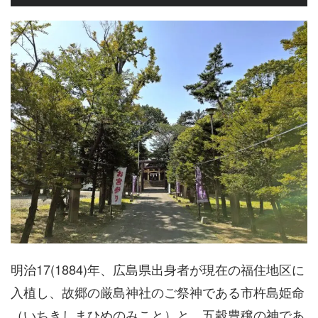
明治17(1884)年、広島県出身者が現在の福住地区に
入植し、故郷の厳島神社のご祭神である市杵島姫命
（いちきしまひめのみこと）と、五穀豊穣の神であ