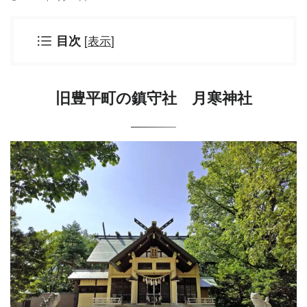
[
表示
]
目次
旧豊平町の鎮守社 月寒神社