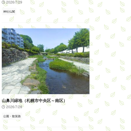
2026/7/29
神社仏閣
山鼻川緑地（札幌市中央区～南区）
2026/7/28
公園・散策路