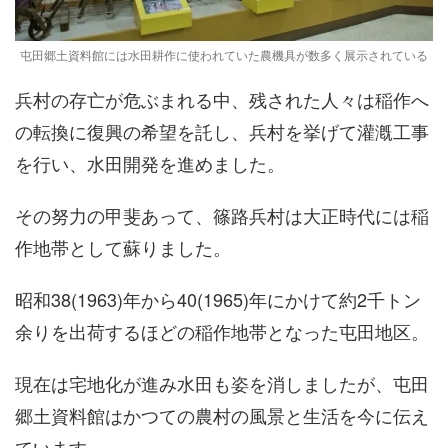
屯田郷土資料館には水田耕作に使われていた農機具が数多く展示されている
兵村の存亡が危ぶまれる中、残された人々は稲作へ
の転換に復興の希望を託し、兵村を挙げて灌漑工事
を行い、水田開発を進めました。
その努力の甲斐あって、篠路兵村は大正時代には稲
作地帯として蘇りました。
昭和38(1963)年から40(1965)年にかけて約2千トン
余りを出荷するほどの稲作地帯となった屯田地区。
現在は宅地化が進み水田も姿を消しましたが、屯田
郷土資料館はかつての農村の風景と生活を今に伝え
ています。