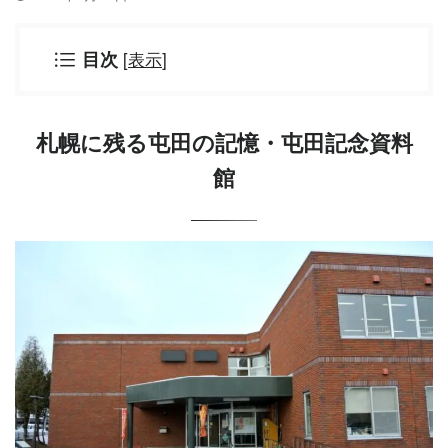
[
表示
]
目次
札幌に残る屯田の記憶・屯田記念資料
館