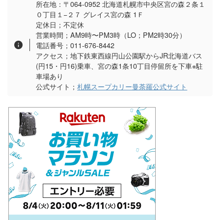
所在地：〒064-0952 北海道札幌市中央区宮の森２条１
０丁目１−２７ グレイス宮の森 1Ｆ
定休日；不定休
営業時間；AM9時〜PM3時（LO；PM2時30分）
電話番号；011-676-8442
アクセス；地下鉄東西線円山公園駅からJR北海道バス
(円15・円16)乗車、宮の森1条10丁目停留所を下車※駐
車場あり
公式サイト；
札幌スープカリー曼荼羅公式サイト