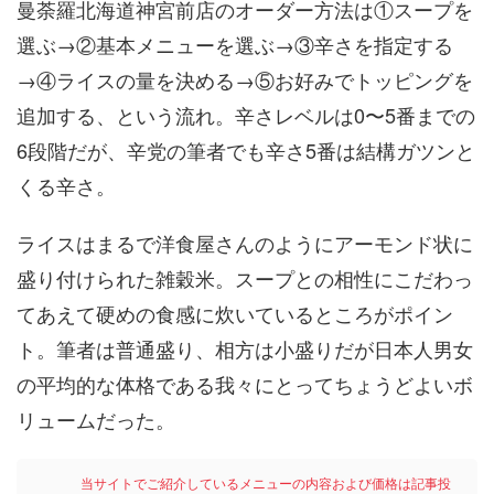
曼荼羅北海道神宮前店のオーダー方法は①スープを
選ぶ→②基本メニューを選ぶ→③辛さを指定する
→④ライスの量を決める→⑤お好みでトッピングを
追加する、という流れ。辛さレベルは0〜5番までの
6段階だが、辛党の筆者でも辛さ5番は結構ガツンと
くる辛さ。
ライスはまるで洋食屋さんのようにアーモンド状に
盛り付けられた雑穀米。スープとの相性にこだわっ
てあえて硬めの食感に炊いているところがポイン
ト。筆者は普通盛り、相方は小盛りだが日本人男女
の平均的な体格である我々にとってちょうどよいボ
リュームだった。
当サイトでご紹介しているメニューの内容および価格は記事投