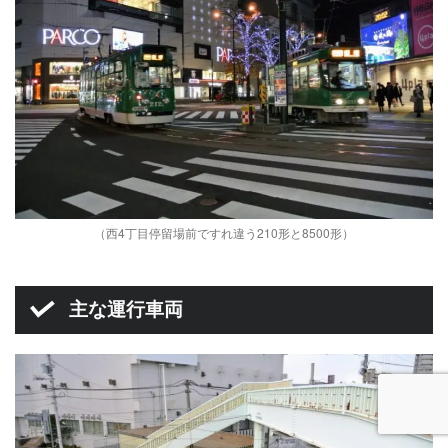
（西4丁目停留場前ですれ違う210形と8500形）
主な運行車両