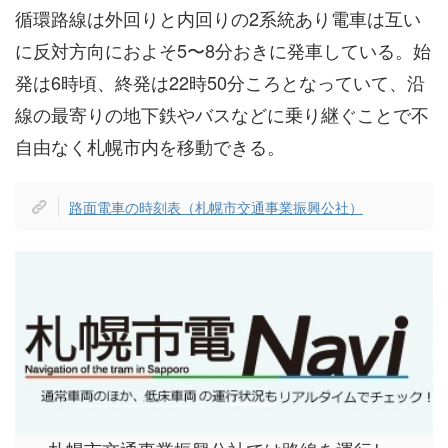
循環路線は外回りと内回りの2系統あり電車は互い
に反対方向におよそ5〜8分おきに発車している。始
発は6時頃、終発は22時50分ころとなっていて、沿
線の最寄りの地下鉄やバスなどに乗り継ぐことで不
自由なく札幌市内を移動できる。
路面電車の時刻表（札幌市交通事業振興公社）