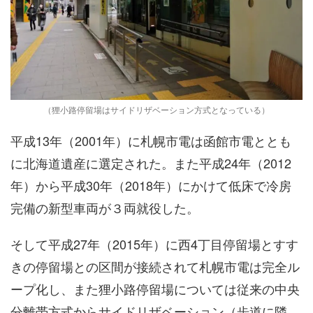
（狸小路停留場はサイドリザベーション方式となっている）
平成13年（2001年）に札幌市電は函館市電ととも
に北海道遺産に選定された。また平成24年（2012
年）から平成30年（2018年）にかけて低床で冷房
完備の新型車両が３両就役した。
そして平成27年（2015年）に西4丁目停留場とすす
きの停留場との区間が接続されて札幌市電は完全ル
ープ化し、また狸小路停留場については従来の中央
分離帯方式からサイドリザベーション（歩道に隣