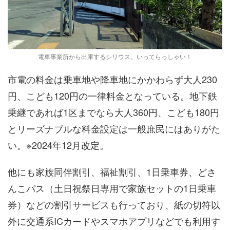
電車事業所から出庫するシリウス。いってらっしゃい！
市電の料金は乗車地や降車地にかかわらず大人230
円、こども120円の一律料金となっている。地下鉄
乗継であれば1区までなら大人360円、こども180円
とリーズナブルな料金設定は一般庶民にはありがた
い。※2024年12月改定。
他にも家族同伴割引、福祉割引、1日乗車券、どさ
んこパス（土日祝祭日専用で家族セットの1日乗車
券）などの割引サービスも行っており、紙の切符以
外に交通系ICカードやスマホアプリなどでも利用す